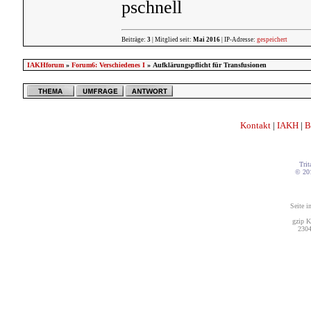
pschnell
Beiträge:
3
| Mitglied seit:
Mai 2016
| IP-Adresse:
gespeichert
IAKHforum
»
Forum6: Verschiedenes I
» Aufklärungspflicht für Transfusionen
Kontakt
|
IAKH
|
B
Trit
© 20
Seite i
gzip K
2304