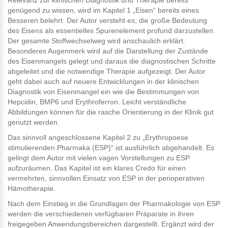
Relevanz zur klinischen Diagnostik und Therapie bereits
genügend zu wissen, wird im Kapitel 1 „Eisen“ bereits eines
Besseren belehrt. Der Autor versteht es, die große Bedeutung
des Eisens als essentielles Spurenelement profund darzustellen.
Der gesamte Stoffwechselweg wird anschaulich erklärt.
Besonderes Augenmerk wird auf die Darstellung der Zustände
des Eisenmangels gelegt und daraus die diagnostischen Schritte
abgeleitet und die notwendige Therapie aufgezeigt. Der Autor
geht dabei auch auf neuere Entwicklungen in der klinischen
Diagnostik von Eisenmangel ein wie die Bestimmungen von
Hepcidin, BMP6 und Erythroferron. Leicht verständliche
Abbildungen können für die rasche Orientierung in der Klinik gut
genutzt werden.
Das sinnvoll angeschlossene Kapitel 2 zu „Erythropoese
stimulierenden Pharmaka (ESP)“ ist ausführlich abgehandelt. Es
gelingt dem Autor mit vielen vagen Vorstellungen zu ESP
aufzuräumen. Das Kapitel ist ein klares Credo für einen
vermehrten, sinnvollen Einsatz von ESP in der perioperativen
Hämotherapie.
Nach dem Einstieg in die Grundlagen der Pharmakologie von ESP
werden die verschiedenen verfügbaren Präparate in ihren
freigegeben Anwendungsbereichen dargestellt. Ergänzt wird der