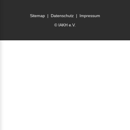
Sitemap
|
Datenschutz
|
Impressum
© IAKH e.V.