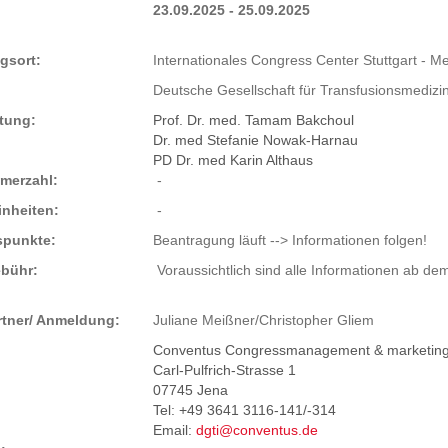
23.09.2025 - 25.09.2025
gsort:
Internationales Congress Center Stuttgart - M
Deutsche Gesellschaft für Transfusionsmediz
itung:
Prof. Dr. med. Tamam Bakchoul
Dr. med Stefanie Nowak-Harnau
PD Dr. med Karin Althaus
merzahl:
-
inheiten:
-
spunkte:
Beantragung läuft --> Informationen folgen!
bühr:
Voraussichtlich sind alle Informationen ab de
tner/ Anmeldung:
Juliane Meißner/Christopher Gliem
Conventus Congressmanagement & marketin
Carl-Pulfrich-Strasse 1
07745 Jena
Tel: +49 3641 3116-141/-314
Email:
dgti@conventus.de