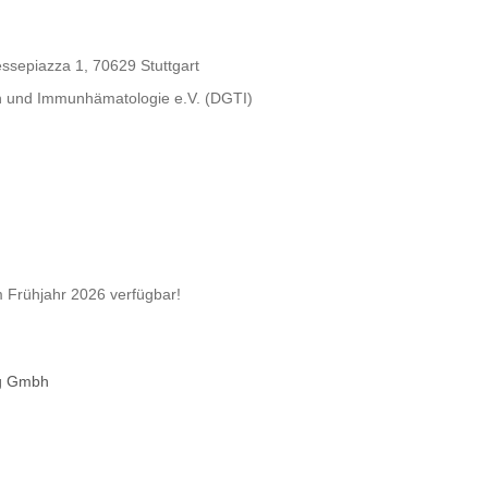
essepiazza 1, 70629 Stuttgart
in und Immunhämatologie e.V. (DGTI)
m Frühjahr 2026 verfügbar!
g Gmbh