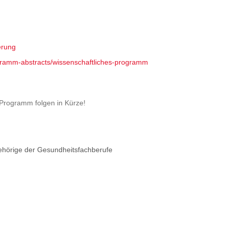
erung
ogramm-abstracts/wissenschaftliches-programm
Programm folgen in Kürze!
ehörige der Gesundheitsfachberufe