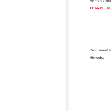
Anmeldefrist
>> ANMELD
Programm/ In
Hinweis: