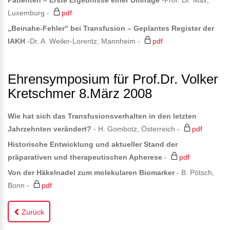
Patienten – Erste Ergebnisse einer Umfrage
-Prof. Dr. Max,
Luxemburg -
pdf
„Beinahe-Fehler“ bei Transfusion – Geplantes Register der
IAKH
-Dr. A. Weiler-Lorentz, Mannheim -
pdf
Ehrensymposium für Prof.Dr. Volker
Kretschmer 8.März 2008
Wie hat sich das Transfusionsverhalten in den letzten
Jahrzehnten verändert?
- H. Gombotz, Österreich -
pdf
Historische Entwicklung und aktueller Stand der
präparativen und therapeutischen Apherese
-
pdf
Von der Häkelnadel zum molekularen Biomarker
- B. Pötsch,
Bonn -
pdf
Zurück