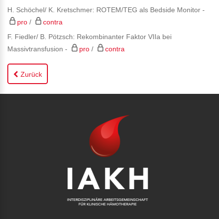
H. Schöchel/ K. Kretschmer: ROTEM/TEG als Bedside Monitor -
pro
/
contra
F. Fiedler/ B. Pötzsch: Rekombinanter Faktor VIIa bei
Massivtransfusion -
pro
/
contra
Zurück