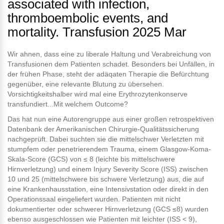
associated with infection,
thromboembolic events, and
mortality. Transfusion 2025 Mar
Wir ahnen, dass eine zu liberale Haltung und Verabreichung von
Transfusionen dem Patienten schadet. Besonders bei Unfällen, in
der frühen Phase, steht der adäqaten Therapie die Befürchtung
gegenüber, eine relevante Blutung zu übersehen.
Vorsichtigkeitshalber wird mal eine Erythrozytenkonserve
transfundiert...Mit welchem Outcome?
Das hat nun eine Autorengruppe aus einer großen retrospektiven
Datenbank der Amerikanischen Chirurgie-Qualitätssicherung
nachgeprüft. Dabei suchten sie die mittelschwer Verletzten mit
stumpfem oder penetrierendem Trauma, einem Glasgow-Koma-
Skala-Score (GCS) von ≤ 8 (leichte bis mittelschwere
Hirnverletzung) und einem Injury Severity Score (ISS) zwischen
10 und 25 (mittelschwere bis schwere Verletzung) aus, die auf
eine Krankenhausstation, eine Intensivstation oder direkt in den
Operationssaal eingeliefert wurden. Patienten mit nicht
dokumentierter oder schwerer Hirnverletzung (GCS ≤8) wurden
ebenso ausgeschlossen wie Patienten mit leichter (ISS < 9),