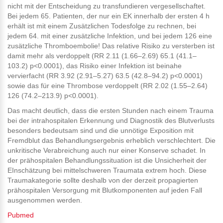
nicht mit der Entscheidung zu transfundieren vergesellschaftet.
Bei jedem 65. Patienten, der nur ein EK innerhalb der ersten 4 h
erhält ist mit einem Zusätzlichen Todesfolge zu rechnen, bei
jedem 64. mit einer zusätzliche Infektion, und bei jedem 126 eine
zusätzliche Thromboembolie! Das relative Risiko zu versterben ist
damit mehr als verdoppelt (RR 2.11 (1.66–2.69) 65.1 (41.1–
103.2) p<0.0001), das Risiko einer Infektion ist beinahe
vervierfacht (RR 3.92 (2.91–5.27) 63.5 (42.8–94.2) p<0.0001)
sowie das für eine Thrombose verdoppelt (RR 2.02 (1.55–2.64)
126 (74.2–213.9) p<0.0001).
Das macht deutlich, dass die ersten Stunden nach einem Trauma
bei der intrahospitalen Erkennung und Diagnostik des Blutverlusts
besonders bedeutsam sind und die unnötige Exposition mit
Fremdblut das Behandlungsergebnis erheblich verschlechtert. Die
unkritische Verabreichung auch nur einer Konserve schadet. In
der prähospitalen Behandlungssituation ist die Unsicherheit der
EInschätzung bei mittelschweren Traumata extrem hoch. Diese
Traumakategorie sollte deshalb von der derzeit propagierten
prähospitalen Versorgung mit Blutkomponenten auf jeden Fall
ausgenommen werden.
Pubmed