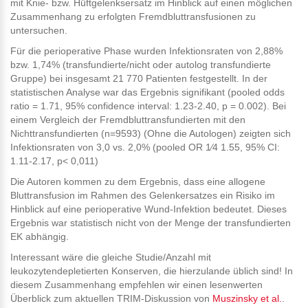
mit Knie- bzw. Hüftgelenksersatz im Hinblick auf einen möglichen
Zusammenhang zu erfolgten Fremdbluttransfusionen zu
untersuchen.
Für die perioperative Phase wurden Infektionsraten von 2,88%
bzw. 1,74% (transfundierte/nicht oder autolog transfundierte
Gruppe) bei insgesamt 21 770 Patienten festgestellt. In der
statistischen Analyse war das Ergebnis signifikant (pooled odds
ratio = 1.71, 95% confidence interval: 1.23-2.40, p = 0.002). Bei
einem Vergleich der Fremdbluttransfundierten mit den
Nichttransfundierten (n=9593) (Ohne die Autologen) zeigten sich
Infektionsraten von 3,0 vs. 2,0% (pooled OR 1⁄4 1.55, 95% CI:
1.11-2.17, p< 0,011)
Die Autoren kommen zu dem Ergebnis, dass eine allogene
Bluttransfusion im Rahmen des Gelenkersatzes ein Risiko im
Hinblick auf eine perioperative Wund-Infektion bedeutet. Dieses
Ergebnis war statistisch nicht von der Menge der transfundierten
EK abhängig.
Interessant wäre die gleiche Studie/Anzahl mit
leukozytendepletierten Konserven, die hierzulande üblich sind! In
diesem Zusammenhang empfehlen wir einen lesenwerten
Überblick zum aktuellen TRIM-Diskussion von
Muszinsky et al.
.