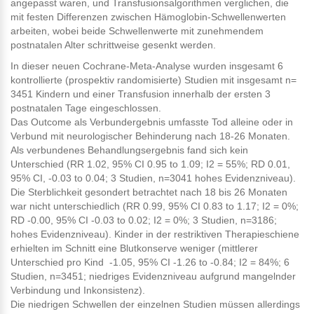
angepasst waren, und Transfusionsalgorithmen verglichen, die
mit festen Differenzen zwischen Hämoglobin-Schwellenwerten
arbeiten, wobei beide Schwellenwerte mit zunehmendem
postnatalen Alter schrittweise gesenkt werden.
In dieser neuen Cochrane-Meta-Analyse wurden insgesamt 6
kontrollierte (prospektiv randomisierte) Studien mit insgesamt n=
3451 Kindern und einer Transfusion innerhalb der ersten 3
postnatalen Tage eingeschlossen.
Das Outcome als Verbundergebnis umfasste Tod alleine oder in
Verbund mit neurologischer Behinderung nach 18-26 Monaten.
Als verbundenes Behandlungsergebnis fand sich kein
Unterschied (RR 1.02, 95% CI 0.95 to 1.09; I2 = 55%; RD 0.01,
95% CI, -0.03 to 0.04; 3 Studien, n=3041 hohes Evidenzniveau).
Die Sterblichkeit gesondert betrachtet nach 18 bis 26 Monaten
war nicht unterschiedlich (RR 0.99, 95% CI 0.83 to 1.17; I2 = 0%;
RD -0.00, 95% CI -0.03 to 0.02; I2 = 0%; 3 Studien, n=3186;
hohes Evidenzniveau). Kinder in der restriktiven Therapieschiene
erhielten im Schnitt eine Blutkonserve weniger (mittlerer
Unterschied pro Kind -1.05, 95% CI -1.26 to -0.84; I2 = 84%; 6
Studien, n=3451; niedriges Evidenzniveau aufgrund mangelnder
Verbindung und Inkonsistenz).
Die niedrigen Schwellen der einzelnen Studien müssen allerdings