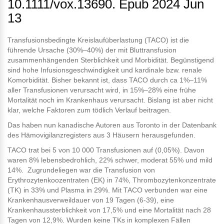
10.1111/vox.13690. Epub 2024 Jun
13
Transfusionsbedingte Kreislaufüberlastung (TACO) ist die
führende Ursache (30%–40%) der mit Bluttransfusion
zusammenhängenden Sterblichkeit und Morbidität. Begünstigend
sind hohe Infusionsgeschwindigkeit und kardinale bzw. renale
Komorbidität. Bisher bekannt ist, dass TACO durch ca 1%–11%
aller Transfusionen verursacht wird, in 15%–28% eine frühe
Mortalität noch im Krankenhaus verursacht. Bislang ist aber nicht
klar, welche Faktoren zum tödlich Verlauf beitragen.
Das haben nun kanadische Autoren aus Toronto in der Datenbank
des Hämovigilanzregisters aus 3 Häusern herausgefunden.
TACO trat bei 5 von 10 000 Transfusionen auf (0,05%). Davon
waren 8% lebensbedrohlich, 22% schwer, moderat 55% und mild
14%. Zugrundeliegen war die Transfusion von
Erythrozytenkoozentraten (EK) in 74%, Thrombozytenkonzentrate
(TK) in 33% und Plasma in 29%. Mit TACO verbunden war eine
Krankenhausverweildauer von 19 Tagen (6-39), eine
Krankenhaussterblichkeit von 17,5% und eine Mortalität nach 28
Tagen von 12,9%. Wurden keine TKs in komplexen Fällen