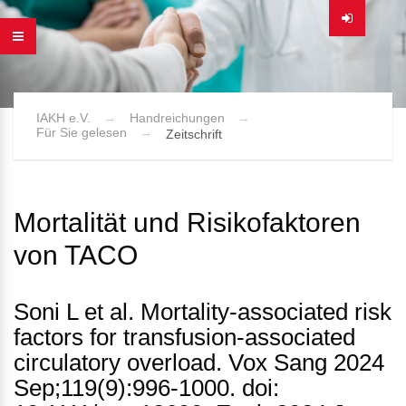
IAKH e.V.
Handreichungen
Für Sie gelesen
Zeitschrift
Mortalität und Risikofaktoren
von TACO
Soni L et al. Mortality-associated risk
factors for transfusion-associated
circulatory overload. Vox Sang 2024
Sep;119(9):996-1000. doi: