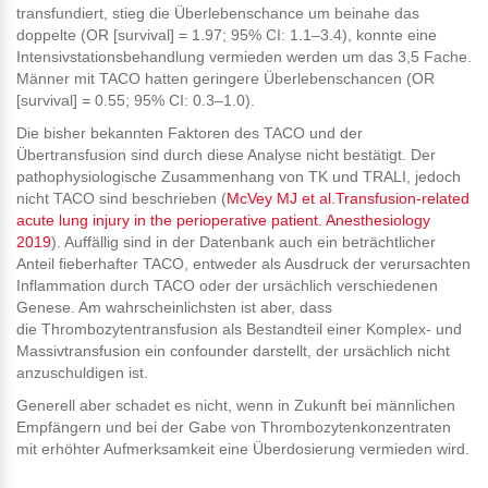
transfundiert, stieg die Überlebenschance um beinahe das
doppelte (OR [survival] = 1.97; 95% CI: 1.1–3.4), konnte eine
Intensivstationsbehandlung vermieden werden um das 3,5 Fache.
Männer mit TACO hatten geringere Überlebenschancen (OR
[survival] = 0.55; 95% CI: 0.3–1.0).
Die bisher bekannten Faktoren des TACO und der
Übertransfusion sind durch diese Analyse nicht bestätigt. Der
pathophysiologische Zusammenhang von TK und TRALI, jedoch
nicht TACO sind beschrieben (
McVey MJ et al.Transfusion-related
acute lung injury in the perioperative patient. Anesthesiology
2019
). Auffällig sind in der Datenbank auch ein beträchtlicher
Anteil fieberhafter TACO, entweder als Ausdruck der verursachten
Inflammation durch TACO oder der ursächlich verschiedenen
Genese. Am wahrscheinlichsten ist aber, dass
die Thrombozytentransfusion als Bestandteil einer Komplex- und
Massivtransfusion ein confounder darstellt, der ursächlich nicht
anzuschuldigen ist.
Generell aber schadet es nicht, wenn in Zukunft bei männlichen
Empfängern und bei der Gabe von Thrombozytenkonzentraten
mit erhöhter Aufmerksamkeit eine Überdosierung vermieden wird.