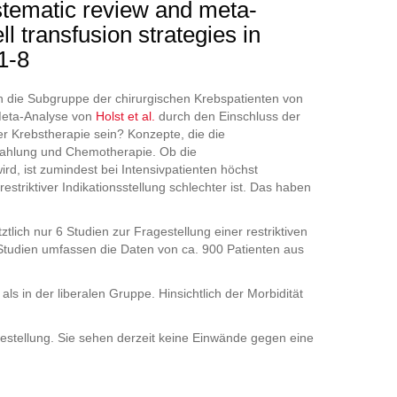
stematic review and meta-
ll transfusion strategies in
1-8
 die Subgruppe der chirurgischen Krebspatienten von
 Meta-Analyse von
Holst et al.
durch den Einschluss der
r Krebstherapie sein? Konzepte, die die
rahlung und Chemotherapie. Ob die
d, ist zumindest bei Intensivpatienten höchst
triktiver Indikationsstellung schlechter ist. Das haben
tlich nur 6 Studien zur Fragestellung einer restriktiven
 Studien umfassen die Daten von ca. 900 Patienten aus
s in der liberalen Gruppe. Hinsichtlich der Morbidität
estellung. Sie sehen derzeit keine Einwände gegen eine