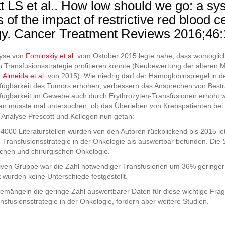
t LS et al.. How low should we go: a sy
 of the impact of restrictive red blood ce
y. Cancer Treatment Reviews 2016;46:
lyse von
Fominskiy et al.
vom Oktober 2015 legte nahe, dass womöglich
en Transfusionsstrategie profitieren könnte (Neubewertung der älteren
e
Almeida et al.
von 2015). Wie niedrig darf der Hämoglobinspiegel in de
rfügbarkeit des Tumors erhöhen, verbessern das Ansprechen von Best
fügbarkeit im Gewebe auch durch Erythrozyten-Transfusionen erhöht wir
an müsste mal untersuchen, ob das Überleben von Krebspatienten bei res
-Analyse Prescott und Kollegen nun getan:
4000 Literaturstellen wurden von den Autoren rückblickend bis 2015 letz
n Transfusionsstrategie in der Onkologie als auswertbar befunden. Die
ischen und chirurgischen Onkologie.
ktiven Gruppe war die Zahl notwendiger Transfusionen um 36% geringer al
t wurden keine Unterschiede festgestellt.
emängeln die geringe Zahl auswertbarer Daten für diese wichtige Frag
ransfusionsstrategie in der Onkologie, fordern aber weitere Studien.