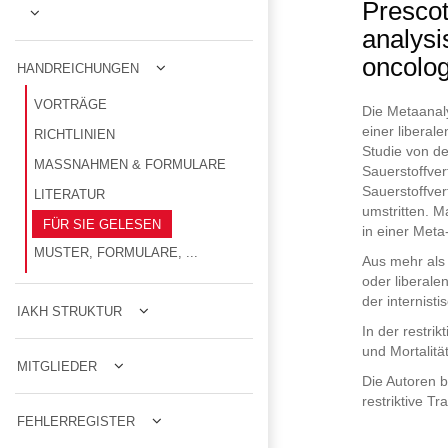
Prescot
analysis
oncolog
HANDREICHUNGEN
VORTRÄGE
Die Metaana
einer liberal
RICHTLINIEN
Studie von d
MASSNAHMEN & FORMULARE
Sauerstoffve
Sauerstoffver
LITERATUR
umstritten. M
FÜR SIE GELESEN
in einer Meta
MUSTER, FORMULARE, ...
Aus mehr als 
oder liberale
der internist
IAKH STRUKTUR
In der restri
und Mortalitä
MITGLIEDER
Die Autoren b
restriktive T
FEHLERREGISTER