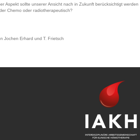
ser Aspekt sollte unserer Ansicht nach in Zukunft berücksichtigt werde
oder Chemo oder radiotherapeutisch?
n Jochen Erhard und T. Frietsch