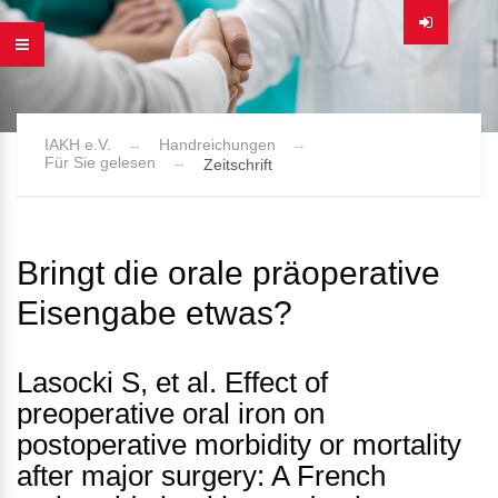
IAKH e.V.
Handreichungen
Für Sie gelesen
Zeitschrift
Bringt die orale präoperative
Eisengabe etwas?
Lasocki S, et al. Effect of
preoperative oral iron on
postoperative morbidity or mortality
after major surgery: A French