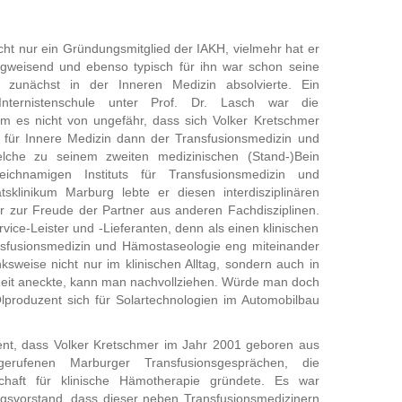
icht nur ein Gründungsmitglied der IAKH, vielmehr hat er
gweisend und ebenso typisch für ihn war schon seine
er zunächst in der Inneren Medizin absolvierte. Ein
nternistenschule unter Prof. Dr. Lasch war die
 es nicht von ungefähr, dass sich Volker Kretschmer
für Innere Medizin dann der Transfusionsmedizin und
lche zu seinem zweiten medizinischen (Stand-)Bein
ichnamigen Instituts für Transfusionsmedizin und
sklinikum Marburg lebte er diesen interdisziplinären
nur zur Freude der Partner aus anderen Fachdisziplinen.
vice-Leister und -Lieferanten, denn als einen klinischen
ansfusionsmedizin und Hämostaseologie eng miteinander
weise nicht nur im klinischen Alltag, sondern auch in
Zeit aneckte, kann man nachvollziehen. Würde man doch
lproduzent sich für Solartechnologien im Automobilbau
uent, dass Volker Kretschmer im Jahr 2001 geboren aus
ufenen Marburger Transfusionsgesprächen, die
nschaft für klinische Hämotherapie gründete. Es war
gsvorstand, dass dieser neben Transfusionsmedizinern