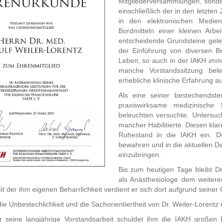
Mitgliederversammlungen, sonde
einschließlich der in den letzt
in den elektronischen Medien
Bordmitteln einer kleinen Arb
entscheidende Grundsteine gele
der Einführung von diversen Be
Leben, so auch in der IAKH imme
manche Vorstandssitzung bele
erhebliche klinische Erfahrung 
Als eine seiner bestechendst
praxiswirksame medizinische 
beleuchten versuchte. Untersuc
mancher Habilitierte. Diesen kl
Ruhestand in die IAKH ein. De
bewahren und in die aktuellen D
einzubringen.
Bis zum heutigen Tage bleibt D
als Anästhesiologe dem weitere
t der ihm eigenen Beharrlichkeit verdient er sich dort aufgrund seiner 
die Unbestechlichkeit und die Sachorientiertheit von Dr. Weiler-Lorentz 
r seine langjährige Vorstandsarbeit schuldet ihm die IAKH große