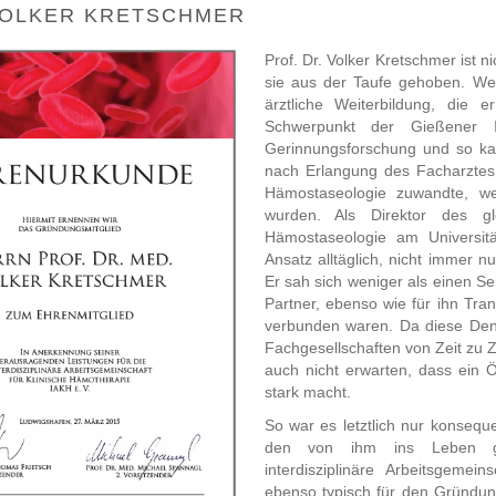
VOLKER KRETSCHMER
Prof. Dr. Volker Kretschmer ist n
sie aus der Taufe gehoben. We
ärztliche Weiterbildung, die 
Schwerpunkt der Gießener I
Gerinnungsforschung und so kam
nach Erlangung des Facharztes 
Hämostaseologie zuwandte, we
wurden. Als Direktor des gle
Hämostaseologie am Universität
Ansatz alltäglich, nicht immer 
Er sah sich weniger als einen Ser
Partner, ebenso wie für ihn Tr
verbunden waren. Da diese Denks
Fachgesellschaften von Zeit zu 
auch nicht erwarten, dass ein Ö
stark macht.
So war es letztlich nur konseq
den von ihm ins Leben ger
interdisziplinäre Arbeitsgemei
ebenso typisch für den Gründun