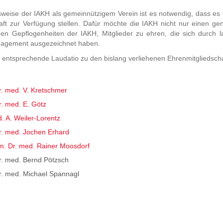
weise der IAKH als gemeinnützigem Verein ist es notwendig, dass es enga
kraft zur Verfügung stellen. Dafür möchte die IAKH nicht nur einen 
en Gepflogenheiten der IAKH, Mitglieder zu ehren, die sich durch l
gagement ausgezeichnet haben.
 entsprechende Laudatio zu den bislang verliehenen Ehrenmitgliedsch
r. med. V. Kretschmer
r. med. E. Götz
. A. Weiler-Lorentz
r. med. Jochen Erhard
em. Dr. med. Rainer Moosdorf
r. med. Bernd Pötzsch
r. med. Michael Spannagl