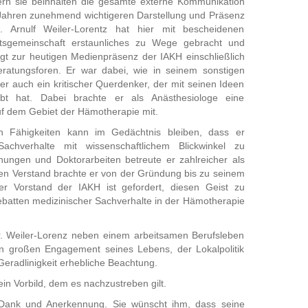
rn sie beinhalten die gesamte externe Kommunikation
en Jahren zunehmend wichtigeren Darstellung und Präsenz
. Arnulf Weiler-Lorentz hat hier mit bescheidenen
eitsgemeinschaft erstaunliches zu Wege gebracht und
gt zur heutigen Medienpräsenz der IAKH einschließlich
ratungsforen. Er war dabei, wie in seinem sonstigen
r auch ein kritischer Querdenker, der mit seinen Ideen
bt hat. Dabei brachte er als Anästhesiologe eine
auf dem Gebiet der Hämotherapie mit.
en Fähigkeiten kann im Gedächtnis bleiben, dass er
Sachverhalte mit wissenschaftlichem Blickwinkel zu
hungen und Doktorarbeiten betreute er zahlreicher als
aren Verstand brachte er von der Gründung bis zu seinem
r Vorstand der IAKH ist gefordert, diesen Geist zu
ebatten medizinischer Sachverhalte in der Hämotherapie
r. Weiler-Lorenz neben einem arbeitsamen Berufsleben
n großen Engagement seines Lebens, der Lokalpolitik
Geradlinigkeit erhebliche Beachtung.
ein Vorbild, dem es nachzustreben gilt.
n Dank und Anerkennung. Sie wünscht ihm, dass seine