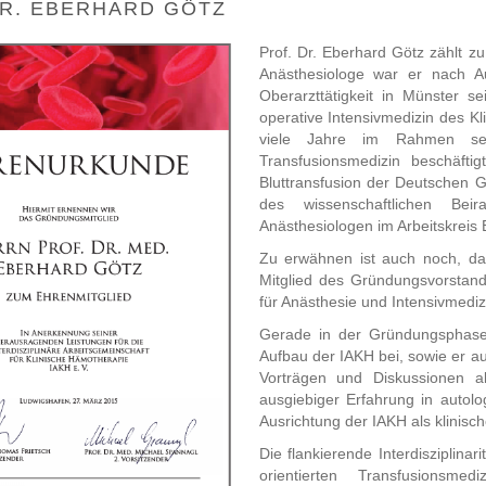
DR. EBERHARD GÖTZ
Prof. Dr. Eberhard Götz zählt z
Anästhesiologe war er nach Au
Oberarzttätigkeit in Münster se
operative Intensivmedizin des Kl
viele Jahre im Rahmen sein
Transfusionsmedizin beschäftig
Bluttransfusion der Deutschen Ge
des wissenschaftlichen Be
Anästhesiologen im Arbeitskreis
Zu erwähnen ist auch noch, das
Mitglied des Gründungsvorstan
für Anästhesie und Intensivmediz
Gerade in der Gründungsphase 
Aufbau der IAKH bei, sowie er 
Vorträgen und Diskussionen ak
ausgiebiger Erfahrung in autolo
Ausrichtung der IAKH als klinisch
Die flankierende Interdisziplina
orientierten Transfusionsme