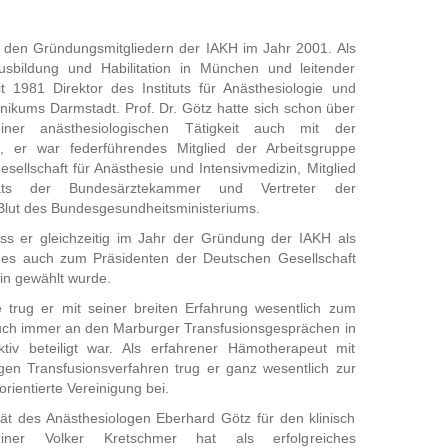
u den Gründungsmitgliedern der IAKH im Jahr 2001. Als
sbildung und Habilitation in München und leitender
it 1981 Direktor des Instituts für Anästhesiologie und
inikums Darmstadt. Prof. Dr. Götz hatte sich schon über
er anästhesiologischen Tätigkeit auch mit der
t, er war federführendes Mitglied der Arbeitsgruppe
sellschaft für Anästhesie und Intensivmedizin, Mitglied
irats der Bundesärztekammer und Vertreter der
 Blut des Bundesgesundheitsministeriums.
s er gleichzeitig im Jahr der Gründung der IAKH als
des auch zum Präsidenten der Deutschen Gesellschaft
in gewählt wurde.
trug er mit seiner breiten Erfahrung wesentlich zum
auch immer an den Marburger Transfusionsgesprächen in
tiv beteiligt war. Als erfahrener Hämotherapeut mit
gen Transfusionsverfahren trug er ganz wesentlich zur
orientierte Vereinigung bei.
rität des Anästhesiologen Eberhard Götz für den klinisch
diziner Volker Kretschmer hat als erfolgreiches