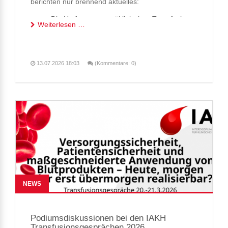
berichten nur brennend aktuelles:
Die Umfrage zur präklinischen Transfusion
Weiterlesen …
endet bald. Nehmen Sie sich 3
Minuten:
https://limesurvey.urz.uni-
heidelberg.de/index.php/811177?lang=de
13.07.2026 18:03
(Kommentare: 0)
Die Registrierung Ihrer Einrichtung als SoHO-
Einrichtung (gemäß neuer EU-Verordnung
Source of Human Origin) beginnt im
September. Wir werden Sie hier informieren!
Zur Umstellung des
Qualitätssicherungssystems der Blutdepots
und Spendeeinrichtungen nach europäischen
Vorgaben. "
2027 B-QM PROGRAMME FOR
NEWS
BLOOD ESTABLISHMENTS AND HOSPITAL
BLOOD BANKS
der EDQM"
Podiumsdiskussionen bei den IAKH
Transfusionsgesprächen 2026