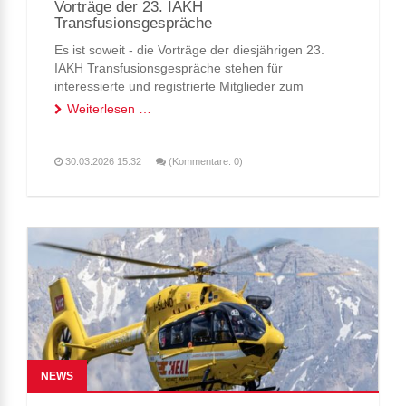
Vorträge der 23. IAKH
Transfusionsgespräche
Es ist soweit - die Vorträge der diesjährigen 23.
IAKH Transfusionsgespräche stehen für
interessierte und registrierte Mitglieder zum
Download bereit!!
Weiterlesen …
Loggen Sie sich einfach in den Mitgliederbereich
mit ihrem Passwort ein und folgen Sie diesem
Link
.
30.03.2026 15:32
(Kommentare: 0)
NEWS