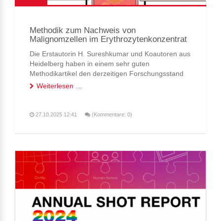
Methodik zum Nachweis von
Malignomzellen im Erythrozytenkonzentrat
Die Erstautorin H. Sureshkumar und Koautoren aus
Heidelberg haben in einem sehr guten
Methodikartikel den derzeitigen Forschungsstand
zum Nachweis von malignen Zellen im
Weiterlesen …
Retransfundat beim Einsatz einer maschinellen
Autotransfusion (MAT) dargestellt...
27.10.2025 12:41
(Kommentare: 0)