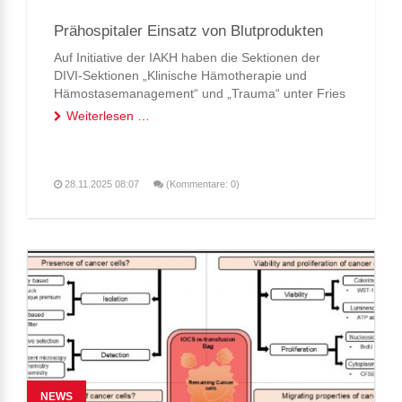
Prähospitaler Einsatz von Blutprodukten
Auf Initiative der IAKH haben die Sektionen der
DIVI-Sektionen „Klinische Hämotherapie und
Hämostasemanagement“ und „Trauma“ unter Fries
und Hamsen in einem Positionspapier den Stand
Weiterlesen …
der Wissenschaft zur prähospitalen Gabe allogener
Blutprodukte zusammengefasst ...
28.11.2025 08:07
(Kommentare: 0)
NEWS