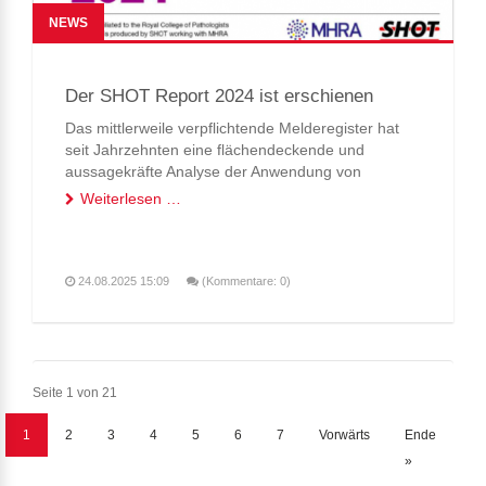
NEWS
Der SHOT Report 2024 ist erschienen
Das mittlerweile verpflichtende Melderegister hat
seit Jahrzehnten eine flächendeckende und
aussagekräfte Analyse der Anwendung von
Blutprodukten etabliert und ist das größte
Weiterlesen …
funktionierende Hämovigilanzsystem. Was hat sich
neues Lernpotenzial ergeben? Lesen Sie die
Kurzzusammenfassung...
24.08.2025 15:09
(Kommentare: 0)
Seite 1 von 21
1
2
3
4
5
6
7
Vorwärts
Ende
»