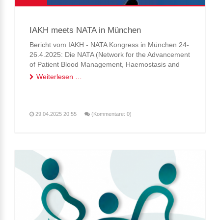
IAKH meets NATA in München
Bericht vom IAKH - NATA Kongress in München 24-
26.4.2025: Die NATA (Network for the Advancement
of Patient Blood Management, Haemostasis and
Thrombosis) hatte dieses Jahr ihre Jahrestagung in
Weiterlesen …
München. DIe IAKH gestaltete im Beiprogramm den
PBM Workshop am Samstag morgen. Es war...
29.04.2025 20:55
(Kommentare: 0)