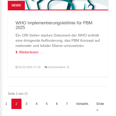
NEWS
WHO Implementierungsleitlinie für PBM
2025
Ein 199-Seiten starkes Dokument der WHO enthält
eine dringende Aufforderung, das PBM Konzept auf
nationaler und lokaler Ebene umzusetzen.
Weiterlesen …
Der Leitfaden ist gut didaktisch und übersichtlich
aufgebaut, enthält Belege für die Wirksamkeit, die
Notwendigkeit und Kostenersparnis für den
26.04.2025 17:18
(Kommentare: 0)
verantwortlichen Umgang mit Blut.
Seite 2 von 21
1
2
3
4
5
6
7
Vorwärts
Ende
»