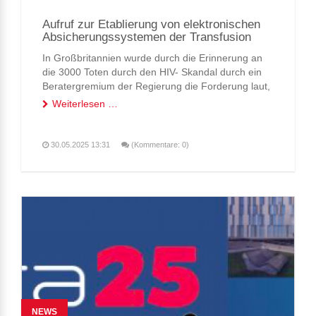
Aufruf zur Etablierung von elektronischen
Absicherungssystemen der Transfusion
In Großbritannien wurde durch die Erinnerung an
die 3000 Toten durch den HIV- Skandal durch ein
Beratergremium der Regierung die Forderung laut,
die Anwendungssicherheit der Blutprodukte durch
Weiterlesen …
die EInführung technischer Absicherungssysteme
zu verbessern. Wie das Eine mit dem Anderen
zusammenhängt, ...
30.05.2025 13:31
(Kommentare: 0)
NEWS