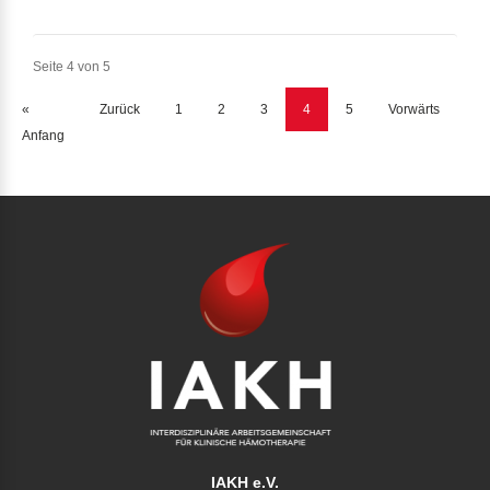
Seite 4 von 5
«
Zurück
1
2
3
4
5
Vorwärts
Anfang
IAKH e.V.